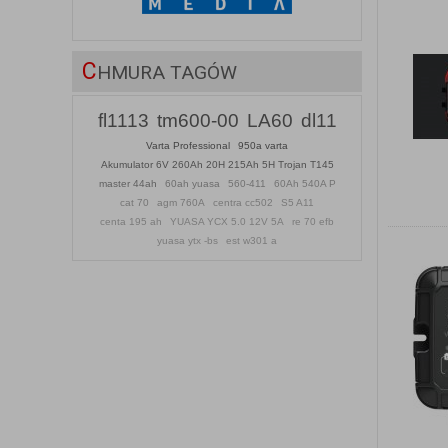
C
HMURA TAGÓW
fl1113
tm600-00
LA60
dl11
Varta Professional
950a varta
Akumulator 6V 260Ah 20H 215Ah 5H Trojan T145
master 44ah
60ah yuasa
560-411
60Ah 540A P
cat 70
agm 760A
centra cc502
S5 A11
centa 195 ah
YUASA YCX 5.0 12V 5A
re 70 efb
yuasa ytx -bs
est w301 a