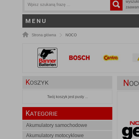
wyszuk
zaawan
MENU
Strona główna
NOCO
K
N
OSZYK
OC
Twój koszyk jest pusty ...
K
ATEGORIE
Akumulatory samochodowe
Akumulatory motocyklowe