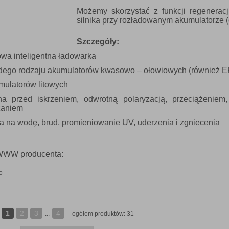
Możemy skorzystać z funkcji regeneracj
silnika przy rozładowanym akumulatorze
Szczegóły:
owa inteligentna ładowarka
żdego rodzaju akumulatorów kwasowo – ołowiowych (również 
mulatorów litowych
na przed iskrzeniem, odwrotną polaryzacją, przeciążenie
zaniem
a na wodę, brud, promieniowanie UV, uderzenia i zgniecenia
WWW producenta:
o
1
2
3
4
...
ogółem produktów: 31