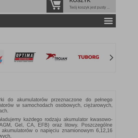
KOSZYK
Twój koszyk jest pusty ...
arki do akumulatorów przeznaczone do pełnego
latorów w samochodach osobowych, ciężarowych,
ach.
adujemy każdego rodzaju akumulator kwasowo-
 AGM, Gel, CA, EFB) oraz litowy. Poszczególne
 akumulatorów o napięciu znamionowym 6,12,16
owych.