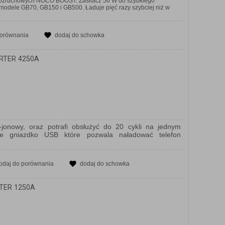
rozruchowych NOCO BOOST. Zasilacz 56 W do szybkiego
dele GB70, GB150 i GB500. Ładuje pięć razy szybciej niż w
porównania
dodaj do schowka
RTER 4250A
jonowy, oraz potrafi obsłużyć do 20 cykli na jednym
ne gniazdko USB które pozwala naładować telefon
odaj do porównania
dodaj do schowka
TER 1250A