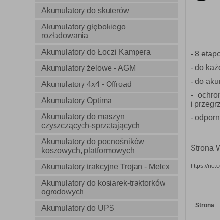
Akumulatory do skuterów
Akumulatory głębokiego
rozładowania
Akumulatory do Łodzi Kampera
- 8 etap
- do ka
Akumulatory żelowe - AGM
- do aku
Akumulatory 4x4 - Offroad
- ochro
Akumulatory Optima
i przegr
Akumulatory do maszyn
- odporn
czyszczących-sprzątających
Akumulatory do podnośników
Strona 
koszowych, platformowych
Akumulatory trakcyjne Trojan - Melex
https://no.c
Akumulatory do kosiarek-traktorków
ogrodowych
Strona
Akumulatory do UPS