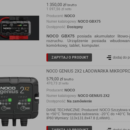
1 350,00 zł
brutto
1 097,56 zł
netto
Producent:
NOCO
Numer katalogowy:
NOCO GBX75
Dostępność:
Dostępny
NOCO GBX75
posiada akumulator litowo-
rozruchu. Urządzenie posiada wbudowa
komórkowy, tablet, komputer.
ZAPYTAJ O PRODUKT
dodaj do 
NOCO GENIUS 2X2 ŁADOWARKA MIKROPR
579,00 zł
brutto
470,73 zł
netto
Producent:
NOCO
Numer katalogowy:
NOCO GENIUS 2X2
Dostępność:
Na zamówienie
DANE TECHNICZNE: Producent: NOCO Szczytowa wart
to +50°C Temperatura ładowania: -20°C do +40°C T
IP60 Wymiary: 113x131.8x47.8 (LxWxH)…