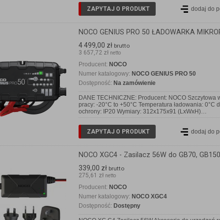
ZAPYTAJ O PRODUKT
dodaj do 
NOCO GENIUS PRO 50 ŁADOWARKA MIKRO
4 499,00 zł
brutto
3 657,72 zł
netto
Producent:
NOCO
Numer katalogowy:
NOCO GENIUS PRO 50
Dostępność:
Na zamówienie
DANE TECHNICZNE: Producent: NOCO Szczytowa wart
pracy: -20°C to +50°C Temperatura ładowania: 0°C
ochrony: IP20 Wymiary: 312x175x91 (LxWxH)…
ZAPYTAJ O PRODUKT
dodaj do 
NOCO XGC4 - Zasilacz 56W do GB70, GB150
339,00 zł
brutto
275,61 zł
netto
Producent:
NOCO
Numer katalogowy:
NOCO XGC4
Dostępność:
Dostępny