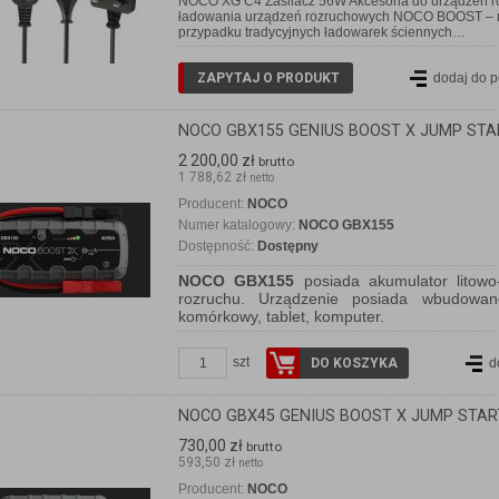
NOCO XG C4 Zasilacz 56W Akcesoria do urządzeń 
ładowania urządzeń rozruchowych NOCO BOOST – mo
przypadku tradycyjnych ładowarek ściennych…
ZAPYTAJ O PRODUKT
dodaj do 
NOCO GBX155 GENIUS BOOST X JUMP STA
2 200,00 zł
brutto
1 788,62 zł
netto
Producent:
NOCO
Numer katalogowy:
NOCO GBX155
Dostępność:
Dostępny
NOCO GBX155
posiada akumulator litowo-
rozruchu. Urządzenie posiada wbudowa
komórkowy, tablet, komputer.
szt
DO KOSZYKA
d
NOCO GBX45 GENIUS BOOST X JUMP STAR
730,00 zł
brutto
593,50 zł
netto
Producent:
NOCO