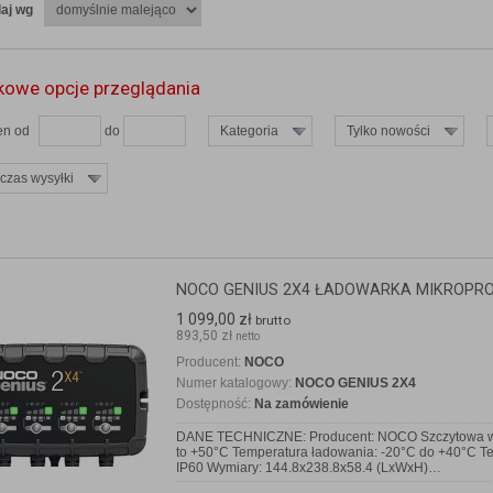
aj wg
owe opcje przeglądania
en od
do
Kategoria
Tylko nowości
 czas wysyłki
NOCO GENIUS 2X4 ŁADOWARKA MIKROPR
1 099,00 zł
brutto
893,50 zł
netto
Producent:
NOCO
Numer katalogowy:
NOCO GENIUS 2X4
Dostępność:
Na zamówienie
DANE TECHNICZNE: Producent: NOCO Szczytowa wart
to +50°C Temperatura ładowania: -20°C do +40°C T
IP60 Wymiary: 144.8x238.8x58.4 (LxWxH)…