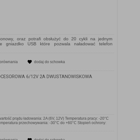
jonowy, oraz potrafi obsłużyć do 20 cykli na jednym
ne gniazdko USB które pozwala naładować telefon
porównania
dodaj do schowka
OCESOROWA 6/12V 2A DWUSTANOWISKOWA
ość prądu ładowania: 2A (6V, 12V) Temperatura pracy: -20°C
emperatura przechowywania: -30°C do +60°C Stopień ochrony: