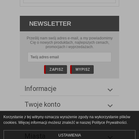
NEWSLETTER
Prześlij nam swój adres e-mail, a my powiadomimy
Cię o nowych produktach, najlepszych cenach,
promocjach i wyprzedażach.
Informacje
Twoje konto
Korzystanie z tej witryny oznacza wyrażenie zgody na wykorzystanie plików
Na skróty
cookies. Więcej informacji możesz znaleźć w naszej Polityce Prywatności.
Miasta
USTAWIENIA