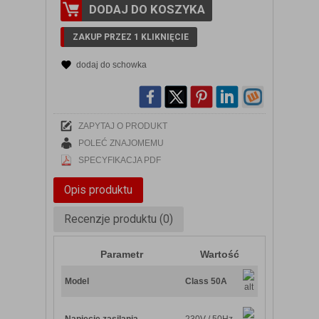
DODAJ DO KOSZYKA
ZAKUP PRZEZ 1 KLIKNIĘCIE
dodaj do schowka
ZAPYTAJ O PRODUKT
POLEĆ ZNAJOMEMU
SPECYFIKACJA PDF
Opis produktu
Recenzje produktu (0)
Parametr
Wartość
Model
Class 50A
Napięcie zasilania
230V / 50Hz