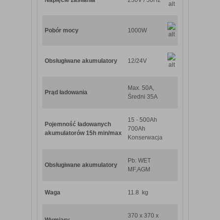
Pobór mocy
1000W
Obsługiwane akumulatory
12/24V
Max. 50A,
Prąd ładowania
Średni 35A
15 - 500Ah
Pojemność ładowanych
700Ah
akumulatorów 15h min/max
Konserwacja
Pb: WET
Obsługiwane akumulatory
MF,AGM
Waga
11.8 kg
370 x 370 x
Wymiary