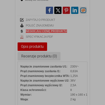
ZAPYTAJ O PRODUKT
POLEĆ ZNAJOMEMU
NEGOCJUJ CENĘ PRODUKTU
SPECYFIKACJA PDF
Opis produktu
Recenzje produktu (0)
Napięcie znamionowe zasilania U1:
230V~
Prąd znamionowy zasilania I1:
0,63A
Prąd znamionowy bezpiecznika WTA:
1,25A
Napięcie znamionowe wyjściowe U2:
36V
Prąd znamionowy wyjściowy I2:
2,5A
Klasa ochronności:
II
Wymiar:
190 x 160 x 110
Waga
:
2 kg