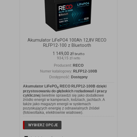
Akumulator LiFePO4 100Ah 12,8V RECO
RLFP12-100 z Bluetooth
1 149,00 zł
brutto
934,15 zł
netto
Producent:
RECO
Numer katalogowy:
RLFP12-100B
Dostępność:
Dostępny
Akumulator LiFePO
RECO RLFP12-100B dzięki
4
przystosowaniu do głębokich rozładowań i pracy
cyklicznej
świetnie sprawdzi się jako dodatkowe
źródło energii w kamperach, łodziach, jachtach. A
także jako magazyn energii w systemach
pozyskujących energię z odnawialnych źródeł
(fotowoltaika, elektrownie wiatrowe).
WYBIERZ OPCJE