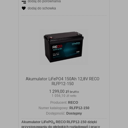
dodaj do porównania
dodaj do schowka
Akumulator LiFePO4 150Ah 12,8V RECO
RLFP12-150
1 299,00 zł
brutto
1 056,10 zł
netto
Producent:
RECO
Numer katalogowy:
RLFP12-150
Dostępność:
Dostępny
Akumulator LiFePO
RECO RLFP12-150 dzięki
4
przystosowaniu do głębokich rozładowań i pracy