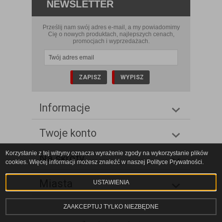
NEWSLETTER
Prześlij nam swój adres e-mail, a my powiadomimy
Cię o nowych produktach, najlepszych cenach,
promocjach i wyprzedażach.
Informacje
Twoje konto
Korzystanie z tej witryny oznacza wyrażenie zgody na wykorzystanie plików
Na skróty
cookies. Więcej informacji możesz znaleźć w naszej Polityce Prywatności.
Miasta
USTAWIENIA
ZAAKCEPTUJ TYLKO NIEZBĘDNE