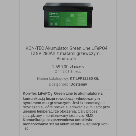
KON-TEC Akumulator Green Line LiFePO4
12.8V 280Ah z matami grzewczymi i
Bluetooth
2 599,00 zł
brutto
2 113,01 zł
netto
Numer katalogowy:
KT-LFP12280-GL
Dostępność:
Dostępny
Kon-Tec LiFePO
Green Line to akumulatory z
4
komunikacją bezprzewodową i wbudowanym
systemem mat grzewczych
. Jest to innowacyjne
rozwiązanie, które pozwala ładować akumulator przy
ujemnej temperaturze otoczenia. Cały proces
zarządzany i monitorowany jest przez BMS.
Komunikacja bezprzewodowa umożliwia
monitorowanie stanu akumulatora
w aplikacji Kon-
Tec.