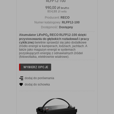
RLFP12-100
990,00 zł
brutto
804,88 zł
netto
Producent:
RECO
Numer katalogowy:
RLFP12-100
Dostępność:
Dostępny
Akumulator LiFePO
RECO RLFP12-100 dzięki
4
przystosowaniu do głębokich rozładowań i pracy
cyklicznej
świetnie sprawdzi się jako dodatkowe
źródło energii w kamperach, łodziach, jachtach. A
także jako magazyn energii w systemach
pozyskujących energię z odnawialnych źródeł
(fotowoltaika, elektrownie wiatrowe).
WYBIERZ OPCJE
dodaj do porównania
dodaj do schowka