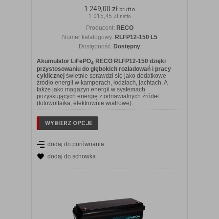
1 249,00 zł
brutto
1 015,45 zł
netto
Producent:
RECO
Numer katalogowy:
RLFP12-150 L5
Dostępność:
Dostępny
Akumulator LiFePO
RECO RLFP12-150 dzięki
4
przystosowaniu do głębokich rozładowań i pracy
cyklicznej
świetnie sprawdzi się jako dodatkowe
źródło energii w kamperach, łodziach, jachtach. A
także jako magazyn energii w systemach
pozyskujących energię z odnawialnych źródeł
(fotowoltaika, elektrownie wiatrowe).
WYBIERZ OPCJE
dodaj do porównania
dodaj do schowka