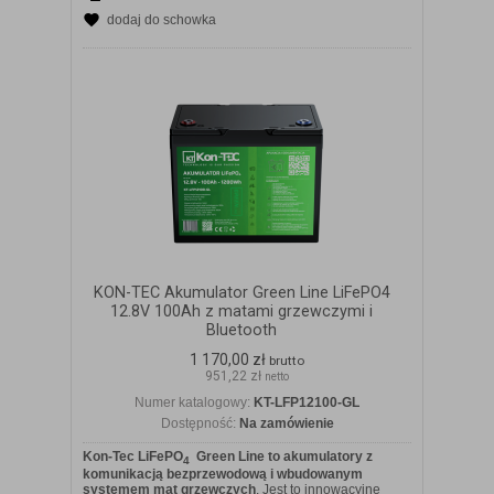
dodaj do schowka
KON-TEC Akumulator Green Line LiFePO4
12.8V 100Ah z matami grzewczymi i
Bluetooth
1 170,00 zł
brutto
951,22 zł
netto
Numer katalogowy:
KT-LFP12100-GL
Dostępność:
Na zamówienie
Kon-Tec LiFePO
Green Line to akumulatory z
4
komunikacją bezprzewodową i wbudowanym
systemem mat grzewczych
. Jest to innowacyjne