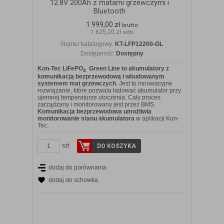
12.8V 200Ah z matami grzewczymi i
Bluetooth
1 999,00 zł
brutto
1 625,20 zł
netto
Numer katalogowy:
KT-LFP12200-GL
Dostępność:
Dostępny
Kon-Tec LiFePO
Green Line to akumulatory z
4
komunikacją bezprzewodową i wbudowanym
systemem mat grzewczych
. Jest to innowacyjne
rozwiązanie, które pozwala ładować akumulator przy
ujemnej temperaturze otoczenia. Cały proces
zarządzany i monitorowany jest przez BMS.
Komunikacja bezprzewodowa umożliwia
monitorowanie stanu akumulatora
w aplikacji Kon-
Tec.
szt
DO KOSZYKA
dodaj do porównania
dodaj do schowka