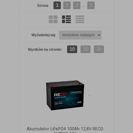
1
2
3
8
Strona
...
Wyświetlaj wg
10
20
30
Wyników na stronie:
Akumulator LiFePO4 100Ah 12,8V RECO