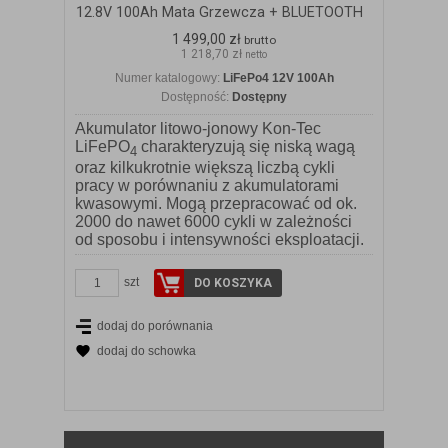
12.8V 100Ah Mata Grzewcza + BLUETOOTH
1 499,00 zł
brutto
1 218,70 zł
netto
Numer katalogowy:
LiFePo4 12V 100Ah
Dostępność:
Dostępny
Akumulator litowo-jonowy Kon-Tec
LiFePO
charakteryzują się niską wagą
4
oraz kilkukrotnie większą liczbą cykli
pracy w porównaniu z akumulatorami
kwasowymi. Mogą przepracować od ok.
2000 do nawet 6000 cykli w zależności
od sposobu i intensywności eksploatacji.
szt
DO KOSZYKA
dodaj do porównania
dodaj do schowka