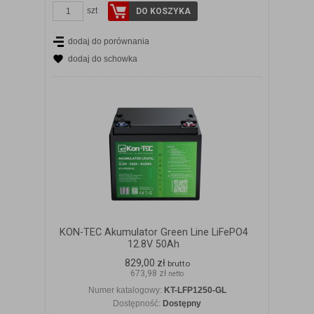
szt
DO KOSZYKA
dodaj do porównania
dodaj do schowka
KON-TEC Akumulator Green Line LiFePO4
12.8V 50Ah
829,00 zł
brutto
673,98 zł
netto
Numer katalogowy:
KT-LFP1250-GL
Dostępność:
Dostępny