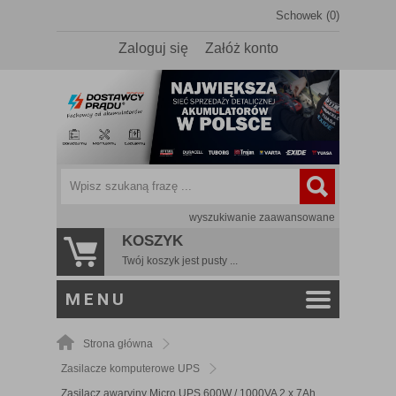
Schowek (0)
Zaloguj się
Załóż konto
wyszukiwanie zaawansowane
KOSZYK
Twój koszyk jest pusty ...
MENU
Strona główna
Zasilacze komputerowe UPS
Zasilacz awaryjny Micro UPS 600W / 1000VA 2 x 7Ah