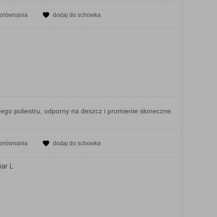
porównania
dodaj do schowka
o poliestru, odporny na deszcz i promienie słoneczne.
porównania
dodaj do schowka
ar L