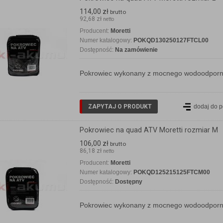
114,00 zł
brutto
92,68 zł
netto
Producent:
Moretti
Numer katalogowy:
POKQD130250127FTCL00
Dostępność:
Na zamówienie
Pokrowiec wykonany z mocnego wodoodporneg
ZAPYTAJ O PRODUKT
dodaj do 
Pokrowiec na quad ATV Moretti rozmiar M
106,00 zł
brutto
86,18 zł
netto
Producent:
Moretti
Numer katalogowy:
POKQD125215125FTCM00
Dostępność:
Dostępny
Pokrowiec wykonany z mocnego wodoodporneg