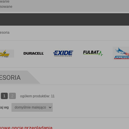
iwanie
sowane
esoria
ESORIA
1
2
ogółem produktów: 11
aj wg
owe opcje przeglądania