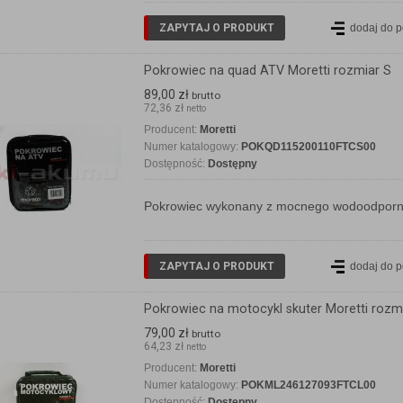
ZAPYTAJ O PRODUKT
dodaj do 
Pokrowiec na quad ATV Moretti rozmiar S
89,00 zł
brutto
72,36 zł
netto
Producent:
Moretti
Numer katalogowy:
POKQD115200110FTCS00
Dostępność:
Dostępny
Pokrowiec wykonany z mocnego wodoodporneg
ZAPYTAJ O PRODUKT
dodaj do 
Pokrowiec na motocykl skuter Moretti rozmi
79,00 zł
brutto
64,23 zł
netto
Producent:
Moretti
Numer katalogowy:
POKML246127093FTCL00
Dostępność:
Dostępny