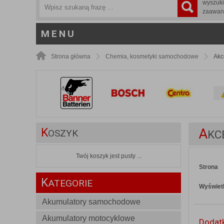
wyszuk
zaawan
MENU
Strona główna
Chemia, kosmetyki samochodowe
Akc
K
A
OSZYK
KC
Twój koszyk jest pusty ...
Strona
K
ATEGORIE
Wyświetl
Akumulatory samochodowe
Akumulatory motocyklowe
Dodatk