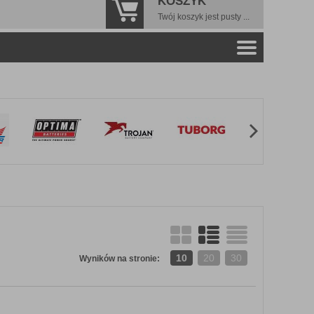
KOSZYK
Twój koszyk jest pusty ...
10
20
30
Wyników na stronie: