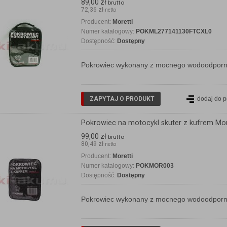
89,00 zł
brutto
72,36 zł
netto
Producent:
Moretti
Numer katalogowy:
POKML277141130FTCXL0
Dostępność:
Dostępny
Pokrowiec wykonany z mocnego wodoodporneg
ZAPYTAJ O PRODUKT
dodaj do 
Pokrowiec na motocykl skuter z kufrem Mor
99,00 zł
brutto
80,49 zł
netto
Producent:
Moretti
Numer katalogowy:
POKMOR003
Dostępność:
Dostępny
Pokrowiec wykonany z mocnego wodoodporneg