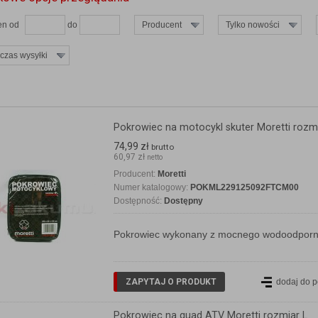
en od
do
Producent
Tylko nowości
 czas wysyłki
Pokrowiec na motocykl skuter Moretti rozm
74,99 zł
brutto
60,97 zł
netto
Producent:
Moretti
Numer katalogowy:
POKML229125092FTCM00
Dostępność:
Dostępny
Pokrowiec wykonany z mocnego wodoodporneg
ZAPYTAJ O PRODUKT
dodaj do 
Pokrowiec na quad ATV Moretti rozmiar L