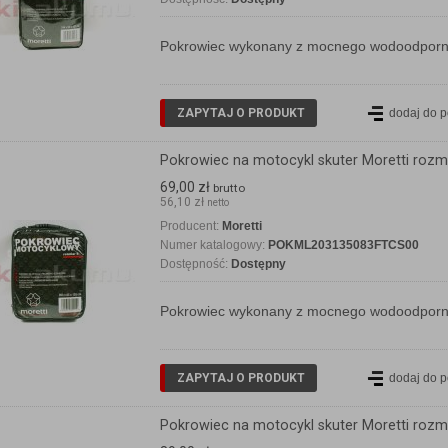
Pokrowiec wykonany z mocnego wodoodporneg
ZAPYTAJ O PRODUKT
dodaj do 
Pokrowiec na motocykl skuter Moretti rozm
69,00 zł
brutto
56,10 zł
netto
Producent:
Moretti
Numer katalogowy:
POKML203135083FTCS00
Dostępność:
Dostępny
Pokrowiec wykonany z mocnego wodoodporneg
ZAPYTAJ O PRODUKT
dodaj do 
Pokrowiec na motocykl skuter Moretti rozm