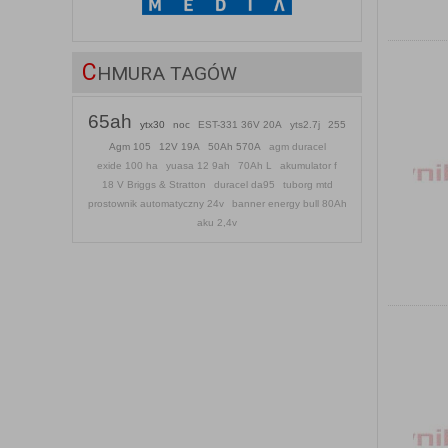
C
HMURA TAGÓW
65ah
ytx30
noc
EST-331 36V 20A
yts2.7j
255
Agm 105
12V 19A
50Ah 570A
agm duracel
exide 100 ha
yuasa 12 9ah
70Ah L
akumulator f
18 V Briggs & Stratton
duracel da95
tuborg mtd
prostownik automatyczny 24v
banner energy bull 80Ah
aku 2,4v