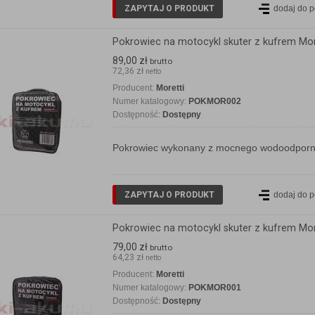
ZAPYTAJ O PRODUKT
dodaj do 
Pokrowiec na motocykl skuter z kufrem Mor
89,00 zł
brutto
72,36 zł
netto
Producent:
Moretti
Numer katalogowy:
POKMOR002
Dostępność:
Dostępny
Pokrowiec wykonany z mocnego wodoodporneg
ZAPYTAJ O PRODUKT
dodaj do 
Pokrowiec na motocykl skuter z kufrem Mor
79,00 zł
brutto
64,23 zł
netto
Producent:
Moretti
Numer katalogowy:
POKMOR001
Dostępność:
Dostępny