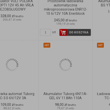
ulator VOLT POLSKA
Prostownik ładowarka
Akumul
PTI 12V 45 Ah VRLA
automatyczna
BS YT
BEZOBSŁUGOWY
mikroprocesorowa ENR12-
1
10 6/12V 10A Enerblock
328,00 zł
brutto
266,67 zł
245,00 zł
netto
brutto
199,19 zł
netto
ZOBACZ
ZOBACZ
SZCZEGÓŁY
SZCZEGÓŁY
szt
DO KOSZYKA
HIT
HIT
arka automat Tuborg
Akumulator Tuborg 6N11A-
Ładowa
C-3.0 6V/12V 3A
GEL 6V 11.8Ah 110A
TC-
109,00 zł
98,00 zł
brutto
brutto
88,62 zł
79,67 zł
netto
netto