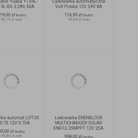
ator Yuasa YTX4L-
Ładowarka automatyczna
4L-BS 3.2Ah 50A
Volt Polska 12V 24V 8A
19,00 zł
116,90 zł
brutto
brutto
96,75 zł
95,04 zł
netto
netto
ZOBACZ
ZOBACZ
SZCZEGÓŁY
SZCZEGÓŁY
rka automat LOTUS
Ładowarka ENERBLOCK
0.75 12V 0.75A
MULTICHARGER SOLAR
ENR12-25MPPT 12V 25A
49,00 zł
brutto
39,84 zł
998,00 zł
netto
brutto