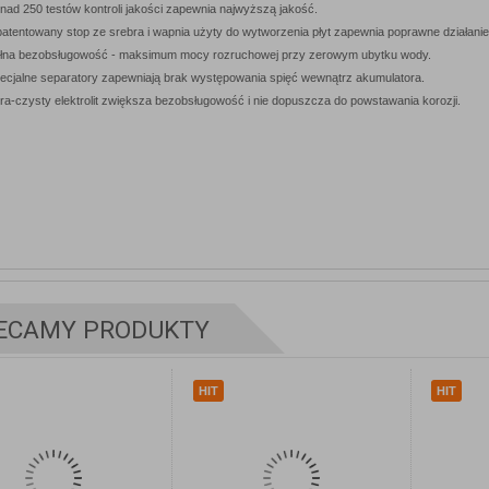
nad 250 testów kontroli jakości zapewnia najwyższą jakość.
atentowany stop ze srebra i wapnia użyty do wytworzenia płyt zapewnia poprawne działan
łna bezobsługowość - maksimum mocy rozruchowej przy zerowym ubytku wody.
ecjalne separatory zapewniają brak występowania spięć wewnątrz akumulatora.
tra-czysty elektrolit zwiększa bezobsługowość i nie dopuszcza do powstawania korozji.
ZOBACZ
ZOBACZ
SZCZEGÓŁY
SZCZEGÓŁY
ECAMY PRODUKTY
HIT
HIT