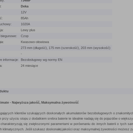
wy:
734MF
:
Deka
12V
ć:
85Ah
ruchowy:
1020A
ja:
Lewy plus
 biegunowe:
Czop
ia:
Kwasowo-ołowiowa
273 mm (długość), 175 mm (szerokość), 203 mm (wysokość)
-
 informacje:
Bezobsługowy wg normy EN
a:
24 miesiące
duktu
imate - Najwyższa jakość, Maksymalna żywotność
gających klientów szukających doskonałych akumulatorów bezobsługowych o znakomitych
przy użyciu stopu z dodatkiem srebra baterie te idealnie nadają się do pojazdów o większy
ii charakteryzują się zwiększonymi paramertami w porównaniu do innych baterii o tych 
 klimatycznych. Jeśli szukasz doskonałej jakości oraz maksymalnej żywotności możesz z