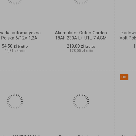
warka automatyczna
Akumulator Outdo Garden
Ładowa
t Polska 6/12V 1,2A
18Ah 230A L+ U1L-7 AGM
Volt Po
54,50 zł
219,00 zł
1
brutto
brutto
44,31 zł
178,05 zł
netto
netto
ZOBACZ
ZOBACZ
SZCZEGÓŁY
SZCZEGÓŁY
HIT