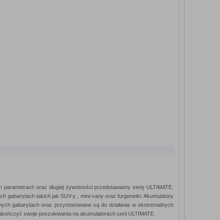
 parametrach oraz długiej żywotności przedstawiamy serię ULTIMATE.
ch gabarytach takich jak SUV-y , mini-vany oraz furgonetki. Akumulatory
samych gabarytach oraz przystosowane są do działania w ekstremalnych
akończyć swoje poszukiwania na akumulatorach serii ULTIMATE.