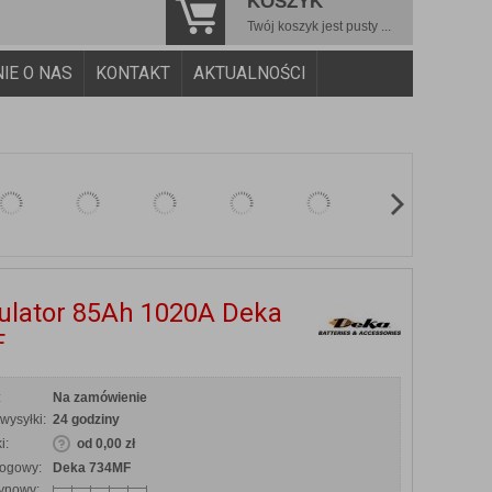
KOSZYK
Twój koszyk jest pusty ...
NIE O NAS
KONTAKT
AKTUALNOŚCI
lator 85Ah 1020A Deka
F
:
Na zamówienie
wysyłki:
24 godziny
i:
od 0,00 zł
logowy:
Deka 734MF
ynowy: