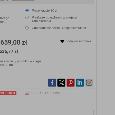
Płacę kaucję 30 zł
Przekaże do utylizacji w miejscu
starego
zamieszkania.
tora
Odbieram osobiście i zdaje akumulator
659,00 zł
dodaj do schowka
:
535,77 zł
zmiany ceny produktu w ciągu
ich 30 dni
PRODUKTU
SPECYFIKACJA PDF