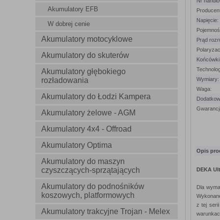
Nr handlo
Akumulatory EFB
Producent
Napięcie:
W dobrej cenie
Pojemnoś
Akumulatory motocyklowe
Prąd roz
Polaryzac
Akumulatory do skuterów
Końcówki
Technolog
Akumulatory głębokiego
rozładowania
Wymiary:
Waga:
Akumulatory do Łodzi Kampera
Dodatkowe
Gwarancj
Akumulatory żelowe - AGM
Akumulatory 4x4 - Offroad
Akumulatory Optima
Opis pro
Akumulatory do maszyn
czyszczących-sprzątających
DEKA Ult
Akumulatory do podnośników
Dla wyma
koszowych, platformowych
Wykonane 
z tej ser
Akumulatory trakcyjne Trojan - Melex
warunkach