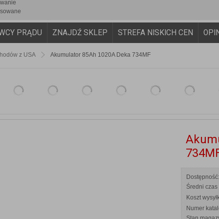
iwanie
sowane
AWCY PRĄDU
ZNAJDŹ SKLEP
STREFA NISKICH CEN
OPI
hodów z USA
Akumulator 85Ah 1020A Deka 734MF
Akumu
734M
Dostępność
Średni czas 
Koszt wysyłk
Numer kata
Stan magaz