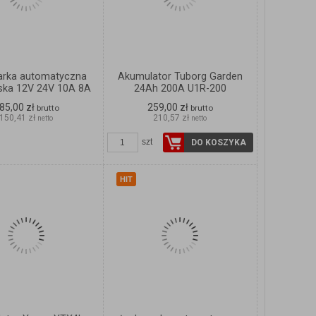
rka automatyczna
Akumulator Tuborg Garden
lska 12V 24V 10A 8A
24Ah 200A U1R-200
85,00 zł
259,00 zł
brutto
brutto
150,41 zł
210,57 zł
netto
netto
ZOBACZ
ZOBACZ
SZCZEGÓŁY
SZCZEGÓŁY
szt
DO KOSZYKA
HIT