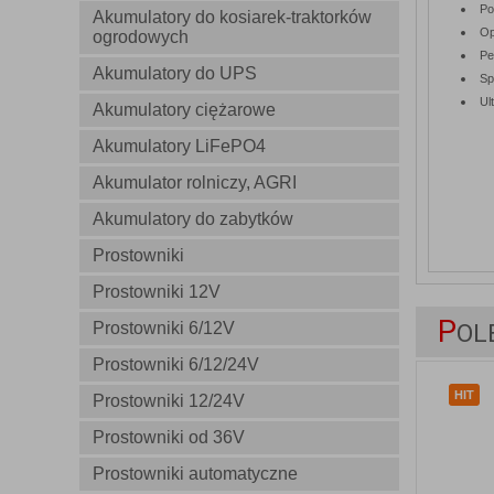
Po
Akumulatory do kosiarek-traktorków
Op
ogrodowych
Pe
Akumulatory do UPS
Sp
Ul
Akumulatory ciężarowe
Akumulatory LiFePO4
Akumulator rolniczy, AGRI
Akumulatory do zabytków
Prostowniki
Prostowniki 12V
P
Prostowniki 6/12V
OL
Prostowniki 6/12/24V
HIT
Prostowniki 12/24V
Prostowniki od 36V
Prostowniki automatyczne