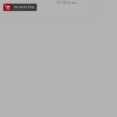
811,38 zł
netto
DO KOSZYKA